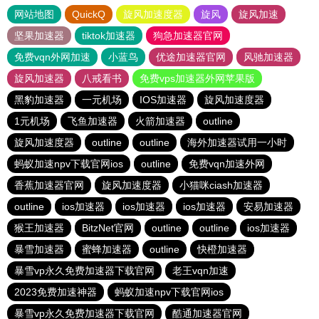
网站地图
QuickQ
旋风加速度器
旋风
旋风加速
坚果加速器
tiktok加速器
狗急加速器官网
免费vqn外网加速
小蓝鸟
优途加速器官网
风驰加速器
旋风加速器
八戒看书
免费vps加速器外网苹果版
黑豹加速器
一元机场
IOS加速器
旋风加速度器
1元机场
飞鱼加速器
火箭加速器
outline
旋风加速度器
outline
outline
海外加速器试用一小时
蚂蚁加速npv下载官网ios
outline
免费vqn加速外网
香蕉加速器官网
旋风加速度器
小猫咪ciash加速器
outline
ios加速器
ios加速器
ios加速器
安易加速器
猴王加速器
BitzNet官网
outline
outline
ios加速器
暴雪加速器
蜜蜂加速器
outline
快橙加速器
暴雪vp永久免费加速器下载官网
老王vqn加速
2023免费加速神器
蚂蚁加速npv下载官网ios
暴雪vp永久免费加速器下载官网
酷通加速器官网