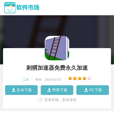
刺猬加速器免费永久加速
工具
|
时间：2024-03-03
|
安卓下载
苹果下载
PC下载
安卓市场，安全绿色