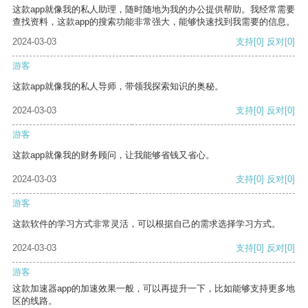
这款app就像我的私人助理，随时随地为我的办公提供帮助。我经常需要
查找资料，这款app的搜索功能非常强大，能够快速找到我需要的信息。
2024-03-03
支持
[0]
反对
[0]
游客
这款app就像我的私人导师，带领我探索知识的奥秘。
2024-03-03
支持
[0]
反对
[0]
游客
这款app就像我的财务顾问，让我能够省钱又省心。
2024-03-03
支持
[0]
反对
[0]
游客
这款软件的学习方式非常灵活，可以根据自己的需求选择学习方式。
2024-03-03
支持
[0]
反对
[0]
游客
这款加速器app的加速效果一般，可以再提升一下，比如能够支持更多地
区的线路。