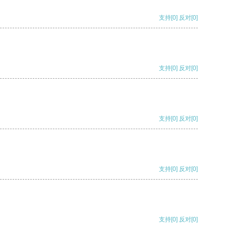
支持
[0]
反对
[0]
支持
[0]
反对
[0]
支持
[0]
反对
[0]
支持
[0]
反对
[0]
支持
[0]
反对
[0]