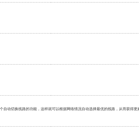
一个自动切换线路的功能，这样就可以根据网络情况自动选择最优的线路，从而获得更