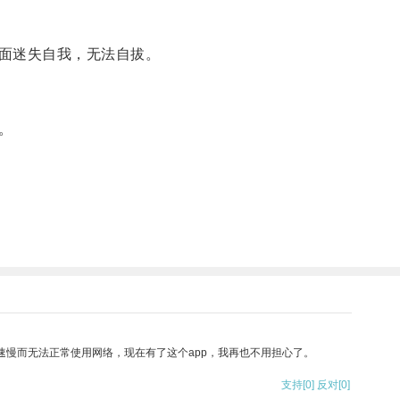
面迷失自我，无法自拔。
。
速慢而无法正常使用网络，现在有了这个app，我再也不用担心了。
支持
[0]
反对
[0]