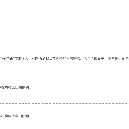
软件的功能非常强大，可以满足我日常办公的所有需求。操作也很简单，即使是小白也
你在网络上自由移动。
你在网络上自由移动。