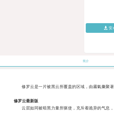
安
简介
修罗云是一片被黑云所覆盖的区域，由霧氣彙聚著
修罗云最新版
云层如同被暗黑力量所驱使，充斥着诡异的气息，