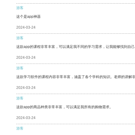
游客
这个是app神器
2024-03-24
游客
这款app的课程非常丰富，可以满足我不同的学习需求，让我能够找到自
2024-03-24
游客
这款学习软件的课程内容非常丰富，涵盖了各个学科的知识。老师的讲解
2024-03-24
游客
这款app的商品种类非常丰富，可以满足我所有的购物需求。
2024-03-24
游客