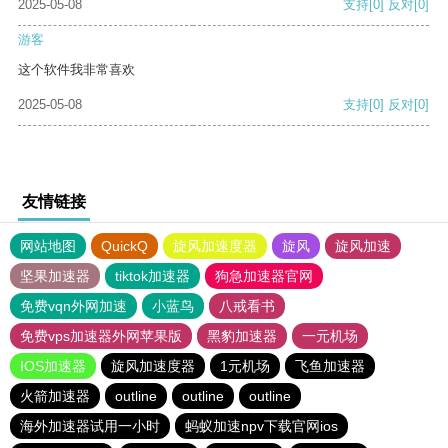
2025-05-08
支持
[0]
反对
[0]
游客
这个软件我非常喜欢
2025-05-08
支持
[0]
反对
[0]
友情链接
网站地图
QuickQ
旋风加速度器
旋风
旋风加速
坚果加速器
tiktok加速器
狗急加速器官网
免费vqn外网加速
小蓝鸟
八戒看书
免费vps加速器外网苹果版
黑豹加速器
一元机场
IOS加速器
旋风加速度器
1元机场
飞鱼加速器
火箭加速器
outline
outline
outline
海外加速器试用一小时
蚂蚁加速npv下载官网ios