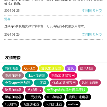
够放心购物。
2024-01-25
支持
[0]
反对
[0]
游客
这款app的视频资源非常丰富，可以满足我不同的娱乐需求。
2024-01-25
支持
[0]
反对
[0]
友情链接
网站地图
QuickQ
旋风加速度器
旋风
旋风加速
坚果加速器
tiktok加速器
狗急加速器官网
免费vqn外网加速
小蓝鸟
优途加速器官网
风驰加速器
旋风加速器
八戒看书
免费vps加速器外网苹果版
黑豹加速器
一元机场
IOS加速器
旋风加速度器
1元机场
飞鱼加速器
火箭加速器
outline