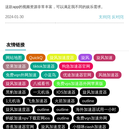
这款app的视频资源非常丰富，可以满足我不同的娱乐需求。
2024-01-30
支持
[0]
反对
[0]
友情链接
网站地图
QuickQ
旋风加速度器
旋风
旋风加速
坚果加速器
tiktok加速器
狗急加速器官网
免费vqn外网加速
小蓝鸟
优途加速器官网
风驰加速器
旋风加速器
八戒看书
免费vps加速器外网苹果版
黑豹加速器
一元机场
IOS加速器
旋风加速度器
1元机场
飞鱼加速器
火箭加速器
outline
旋风加速度器
outline
outline
海外加速器试用一小时
蚂蚁加速npv下载官网ios
outline
免费vqn加速外网
香蕉加速器官网
旋风加速度器
小猫咪ciash加速器