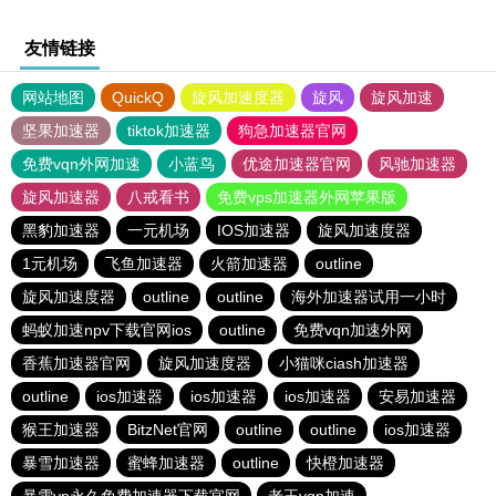
友情链接
网站地图
QuickQ
旋风加速度器
旋风
旋风加速
坚果加速器
tiktok加速器
狗急加速器官网
免费vqn外网加速
小蓝鸟
优途加速器官网
风驰加速器
旋风加速器
八戒看书
免费vps加速器外网苹果版
黑豹加速器
一元机场
IOS加速器
旋风加速度器
1元机场
飞鱼加速器
火箭加速器
outline
旋风加速度器
outline
outline
海外加速器试用一小时
蚂蚁加速npv下载官网ios
outline
免费vqn加速外网
香蕉加速器官网
旋风加速度器
小猫咪ciash加速器
outline
ios加速器
ios加速器
ios加速器
安易加速器
猴王加速器
BitzNet官网
outline
outline
ios加速器
暴雪加速器
蜜蜂加速器
outline
快橙加速器